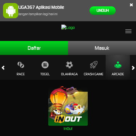
×
LIGA367 Aplikasi Mobile
UNDUH
Jangan tampilkan lagi hari ini
pef****93 Berhasil Withdraw IDR 4.579.000
Daftar
Masuk
SINO
RACE
TOGEL
OLAHRAGA
CRASH GAME
ARCADE
InOut