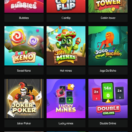
Bubbles
Сoinflip
Goblin-tower
Sweet Keno
Hot-mines
Jogo Do Bicho
Joker Poker
Lucky mines
Double Online