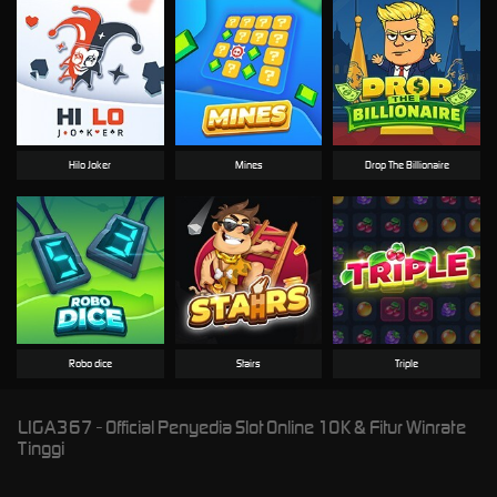
Hilo Joker
Mines
Drop The Billionaire
Robo dice
Stairs
Triple
LIGA367 - Official Penyedia Slot Online 10K & Fitur Winrate
Tinggi