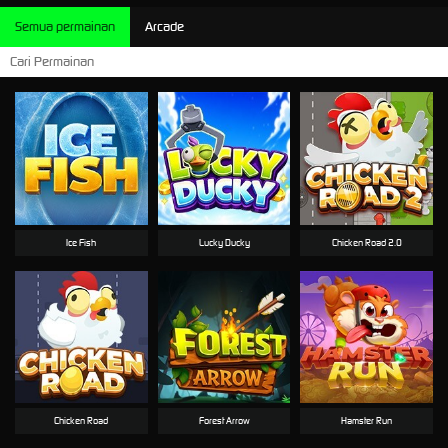
Semua permainan
Arcade
Ice Fish
Lucky Ducky
Chicken Road 2.0
Chicken Road
Forest Arrow
Hamster Run