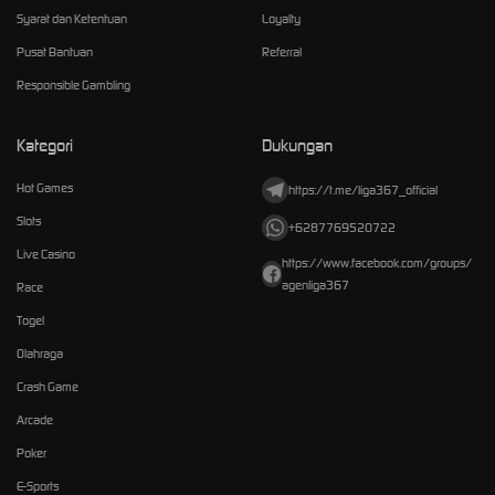
Syarat dan Ketentuan
Loyalty
Pusat Bantuan
Referral
Responsible Gambling
Kategori
Dukungan
Hot Games
https://t.me/liga367_official
Slots
+6287769520722
Live Casino
https://www.facebook.com/groups/
agenliga367
Race
Togel
Olahraga
Crash Game
Arcade
Poker
E-Sports