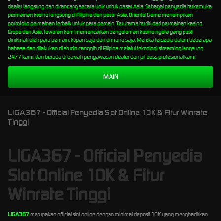
dealer langsung dan dirancang secara unik untuk pasar Asia. Sebagai penyedia terkemuka
permainan kasino langsung di Filipina dan pasar Asia, Oriental Game menampilkan
portofolio permainan terbaik untuk para pemain. Terutama terdiri dari permainan kasino
Eropa dan Asia, tawaran kami memancarkan pengalaman kasino nyata yang pasti
dinikmati oleh para pemain, kapan saja dan di mana saja. Mereka tersedia dalam beberapa
bahasa dan dilakukan di studio canggih di Filipina melalui teknologi streaming langsung
24/7 kami, dan berada di bawah pengawasan dealer dan pit boss profesional kami.
MAIN
LIGA367 - Official Penyedia Slot Online 10K & Fitur Winrate
Tinggi
LIGA367 - Official Penyedia
Slot Online 10K & Fitur
Winrate Tinggi
LIGA367
merupakan official slot online dengan minimal deposit 10K yang menghadirkan