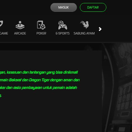
MASUK
DAFTAR
 GAME
ARCADE
POKER
E-SPORTS
SABUNG AYAM
PROMOSI
n, keseruan dan tantangan yang bisa dinikmati
ermain Bakarat dan Dragon Tiger dengan aman dan
anker dan rasio pembayaran untuk pemain adalah
.