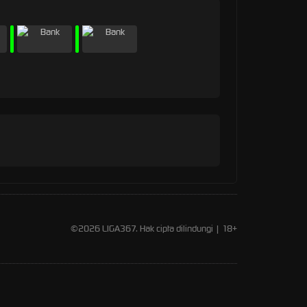
©2026 LIGA367. Hak cipta dilindungi | 18+