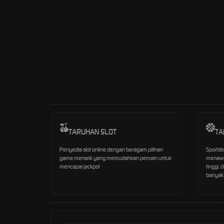
TARUHAN SLOT
TA
Penyedia slot online dengan beragam pilihan
Sportsb
game menarik yang memudahkan pemain untuk
menawar
mencapai jackpot
tinggi,
banyak 