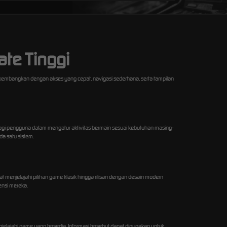
ate Tinggi
dikembangkan dengan akses yang cepat, navigasi sederhana, serta tampilan
 bagi pengguna dalam mengatur aktivitas bermain sesuai kebutuhan masing-
a satu sistem.
 menjelajahi pilihan game klasik hingga rilisan dengan desain modern
ensi mereka.
jelajahi game yang tersedia. Informasi tersebut dapat digunakan untuk