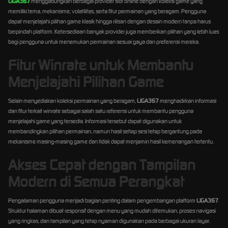
LIGA367
menggabungkan berbagai provider slot online dengan koleksi game yang
memiliki tema, mekanisme, volatilitas, serta fitur permainan yang beragam. Pengguna
dapat menjelajahi pilihan game klasik hingga rilisan dengan desain modern tanpa harus
berpindah platform. Ketersediaan banyak provider juga memberikan pilihan yang lebih luas
bagi pengguna untuk menemukan permainan sesuai gaya dan preferensi mereka.
Fitur Winrate untuk Membantu
Menjelajahi Pilihan Game
Selain menyediakan koleksi permainan yang beragam,
LIGA367
menghadirkan informasi
dan fitur terkait winrate sebagai salah satu referensi untuk membantu pengguna
menjelajahi game yang tersedia. Informasi tersebut dapat digunakan untuk
membandingkan pilihan permainan, namun hasil setiap sesi tetap bergantung pada
mekanisme masing-masing game dan tidak dapat menjamin hasil kemenangan tertentu.
Akses Cepat dengan Tampilan
Modern di Semua Perangkat
Pengalaman pengguna menjadi bagian penting dalam pengembangan platform
LIGA367
.
Struktur halaman dibuat responsif dengan menu yang mudah ditemukan, proses navigasi
yang ringkas, dan tampilan yang tetap nyaman digunakan pada berbagai ukuran layar.