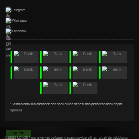
Telegram
Whatsapp
Facebook
* Selama bank maintenance dan bank offline deposit dan penarikan tidak dapat
diproses
Tap Me !
©2026 LIGA367 menawarkan berbagai macam provider pilihan terbaik dan didukung