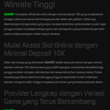
Winrate Tinggi
LIGA367
merupakan official slot online dengan minimal deposit 10K yang menghadirkan
beragam pilihan permainan dari berbagai provider dalam satu platform. Sistemnya
dikembangkan dengan akses yang cepat, navigasi sederhana, serta tampilan modern agar
pengguna dapat menjelajahi kategori game dan berbagai fitur yang tersedia dengan lebih
praktis melalui perangkat mobile maupun desktop.
Mulai Akses Slot Online dengan
Minimal Deposit 10K
Salah satu konsep yang ditawarkan
LIGA367
adalah akses permainan dengan minimal
deposit mulai dari 10K. Nominal awal yang relatif terjangkau memberikan fleksibilitas bagi
pengguna dalam mengatur aktivitas bermain sesuai kebutuhan masing-masing. Proses
transaksi juga dibuat sederhana sehingga pengguna dapat lebih mudah melakukan
deposit, mengecek saldo, hingga mengakses permainan yang tersedia pada satu sistem.
Provider Lengkap dengan Variasi
Game yang Terus Berkembang