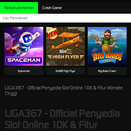
Semua permainan
Crash Game
Spaceman
Slot88 High Flyer
Big Bass Crash
LIGA367 - Official Penyedia Slot Online 10K & Fitur Winrate
Tinggi
LIGA367 - Official Penyedia
Slot Online 10K & Fitur