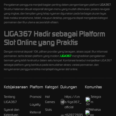
Pengalaman pengguna menjadi bagian penting dalam pengembangan platform
LIGA367
.
Struktur halaman dibuat responsif dengan menu yang mudah ditemukan, proses navigasi
yang ringkas, dan tampilan yang tetap nyaman digunakan pada berbagai ukuran layar.
Baik melalui smartphone, tablet, maupun desktop, pengguna dapat mengakses kategori
permainan dan fitur utama secara lebih efisien.
LIGA367 Hadir sebagai Platform
Slot Online yang Praktis
Dengan minimal deposit 10K, pilihan provider yang beragam, akses cepat, fitur informasi
permainan, serta desain platform yang modern,
LIGA367
menghadirkan pengalaman
bermain yang lebih terstruktur dalam satu tempat. Kombinasi tersebut menjadikan LIGA367
sebagai platform yang berfokus pada kemudahan akses, variasi permainan, dan
kenyamanan pengguna ketika menjelajahi layanan slot online.
Kebijaksanaan
Platform
Kategori
Dukungan
Komunitas
Tentang
Promosi
Hot
https://t.m
Telegra
LIGA367
Games
e/liga367_
m
Loyalty
official
Syarat dan
Slots
Whatsa
Referral
Ketentuan
+62877695
pp