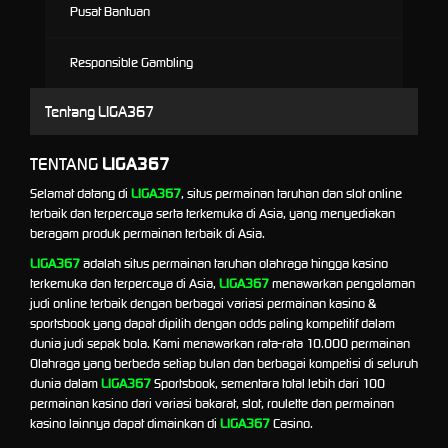
Pusat Bantuan
Responsible Gambling
Tentang LIGA367
TENTANG
LIGA367
Selamat datang di
LIGA367
, situs permainan taruhan dan slot online
terbaik dan terpercaya serta terkemuka di Asia, yang menyediakan
beragam produk permainan terbaik di Asia.
LIGA367
adalah situs permainan taruhan olahraga hingga kasino
terkemuka dan terpercaya di Asia,
LIGA367
menawarkan pengalaman
judi online terbaik dengan berbagai variasi permainan kasino &
sportsbook yang dapat dipilih dengan odds paling kompetitif dalam
dunia judi sepak bola. Kami menawarkan rata-rata 10.000 permainan
Olahraga yang berbeda setiap bulan dan berbagai kompetisi di seluruh
dunia dalam
LIGA367
Sportsbook, sementara total lebih dari 100
permainan kasino dari variasi bakarat, slot, roulette dan permainan
kasino lainnya dapat dimainkan di
LIGA367
Casino.