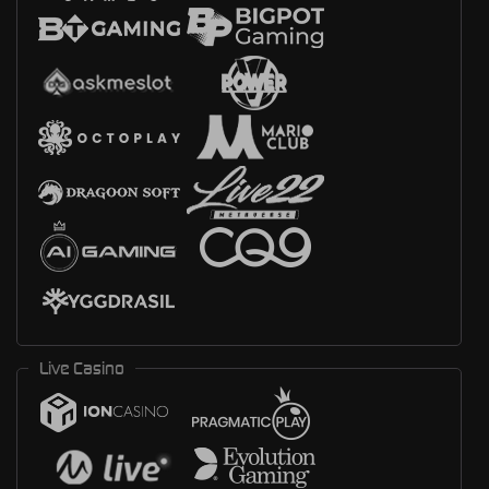
Live Casino