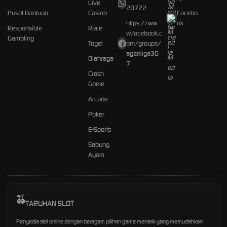
Live
20722
Pusat Bantuan
Casino
Facebo
https://ww
ok
Responsible
Race
w.facebook.c
Gambling
Togel
om/groups/
agenliga36
Olahraga
7
Crash
Game
Arcade
Poker
E-Sports
Sabung
Ayam
TARUHAN SLOT
Penyedia slot online dengan beragam pilihan game menarik yang memudahkan