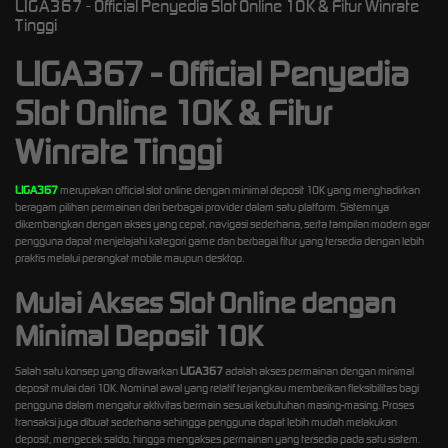
LIGA367 - Official Penyedia Slot Online 10K & Fitur Winrate
Tinggi
LIGA367 - Official Penyedia
Slot Online 10K & Fitur
Winrate Tinggi
LIGA367
merupakan official slot online dengan minimal deposit 10K yang menghadirkan
beragam pilihan permainan dari berbagai provider dalam satu platform. Sistemnya
dikembangkan dengan akses yang cepat, navigasi sederhana, serta tampilan modern agar
pengguna dapat menjelajahi kategori game dan berbagai fitur yang tersedia dengan lebih
praktis melalui perangkat mobile maupun desktop.
Mulai Akses Slot Online dengan
Minimal Deposit 10K
Salah satu konsep yang ditawarkan
LIGA367
adalah akses permainan dengan minimal
deposit mulai dari 10K. Nominal awal yang relatif terjangkau memberikan fleksibilitas bagi
pengguna dalam mengatur aktivitas bermain sesuai kebutuhan masing-masing. Proses
transaksi juga dibuat sederhana sehingga pengguna dapat lebih mudah melakukan
deposit, mengecek saldo, hingga mengakses permainan yang tersedia pada satu sistem.