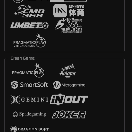
Crash Game