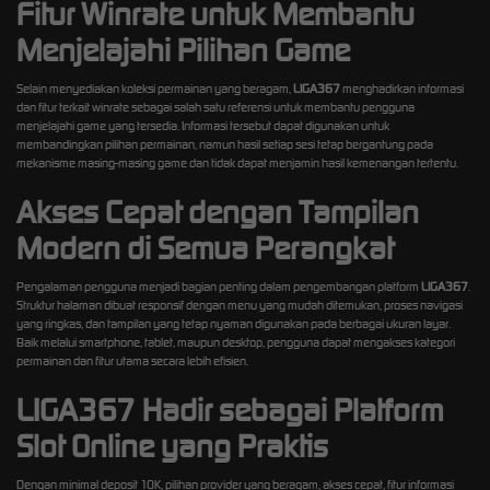
Fitur Winrate untuk Membantu
Menjelajahi Pilihan Game
Selain menyediakan koleksi permainan yang beragam,
LIGA367
menghadirkan informasi
dan fitur terkait winrate sebagai salah satu referensi untuk membantu pengguna
menjelajahi game yang tersedia. Informasi tersebut dapat digunakan untuk
membandingkan pilihan permainan, namun hasil setiap sesi tetap bergantung pada
mekanisme masing-masing game dan tidak dapat menjamin hasil kemenangan tertentu.
Akses Cepat dengan Tampilan
Modern di Semua Perangkat
Pengalaman pengguna menjadi bagian penting dalam pengembangan platform
LIGA367
.
Struktur halaman dibuat responsif dengan menu yang mudah ditemukan, proses navigasi
yang ringkas, dan tampilan yang tetap nyaman digunakan pada berbagai ukuran layar.
Baik melalui smartphone, tablet, maupun desktop, pengguna dapat mengakses kategori
permainan dan fitur utama secara lebih efisien.
LIGA367 Hadir sebagai Platform
Slot Online yang Praktis
Dengan minimal deposit 10K, pilihan provider yang beragam, akses cepat, fitur informasi