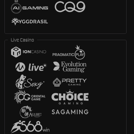
Live Casino