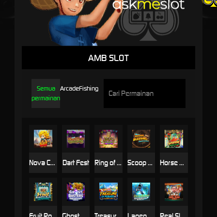
AMB SLOT
Semua
Arcade
Fishing
permainan
Nova Crash : The Legends of Power
Dart Fest
Ring of Hopeful
Scoop Blessing
Horse Racing
Fruit Roulette Slots
Ghost Busters
Treasure of Pirate
Lagend of Shooter
Real Slap