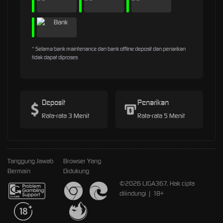
* Selama bank maintenance dan bank offline deposit dan penarikan
tidak dapat diproses
Deposit
Penarikan
Rata-rata 3 Menit
Rata-rata 5 Menit
Tanggung Jawab
Browser Yang
Bermain
Didukung
©2026 LIGA367. Hak cipta
dilindungi | 18+