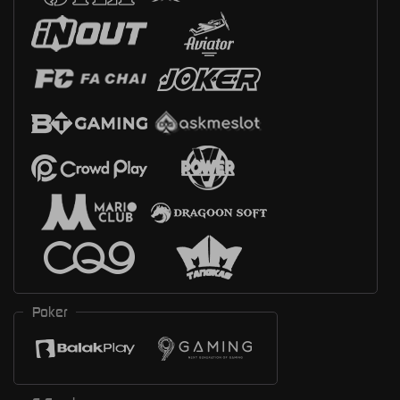
Poker