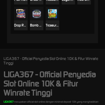
Drop Racing
Bomb Defusal
Treasure Land
LIGA367 - Official Penyedia Slot Online 10K & Fitur Winrate
Tinggi
LIGA367 - Official Penyedia
Slot Online 10K & Fitur
Winrate Tinggi
LIGA367
merupakan official slot online dengan minimal deposit 10K yang menghadirkan