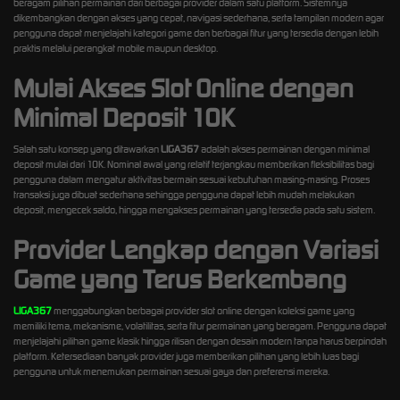
beragam pilihan permainan dari berbagai provider dalam satu platform. Sistemnya
dikembangkan dengan akses yang cepat, navigasi sederhana, serta tampilan modern agar
pengguna dapat menjelajahi kategori game dan berbagai fitur yang tersedia dengan lebih
praktis melalui perangkat mobile maupun desktop.
Mulai Akses Slot Online dengan
Minimal Deposit 10K
Salah satu konsep yang ditawarkan
LIGA367
adalah akses permainan dengan minimal
deposit mulai dari 10K. Nominal awal yang relatif terjangkau memberikan fleksibilitas bagi
pengguna dalam mengatur aktivitas bermain sesuai kebutuhan masing-masing. Proses
transaksi juga dibuat sederhana sehingga pengguna dapat lebih mudah melakukan
deposit, mengecek saldo, hingga mengakses permainan yang tersedia pada satu sistem.
Provider Lengkap dengan Variasi
Game yang Terus Berkembang
LIGA367
menggabungkan berbagai provider slot online dengan koleksi game yang
memiliki tema, mekanisme, volatilitas, serta fitur permainan yang beragam. Pengguna dapat
menjelajahi pilihan game klasik hingga rilisan dengan desain modern tanpa harus berpindah
platform. Ketersediaan banyak provider juga memberikan pilihan yang lebih luas bagi
pengguna untuk menemukan permainan sesuai gaya dan preferensi mereka.