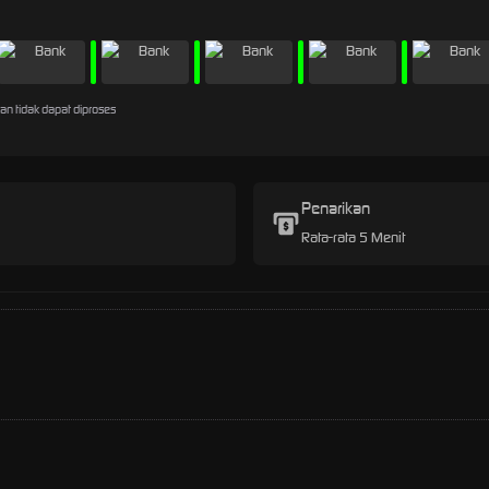
an tidak dapat diproses
Penarikan
Rata-rata 5 Menit