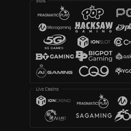
Slots
Live Casino