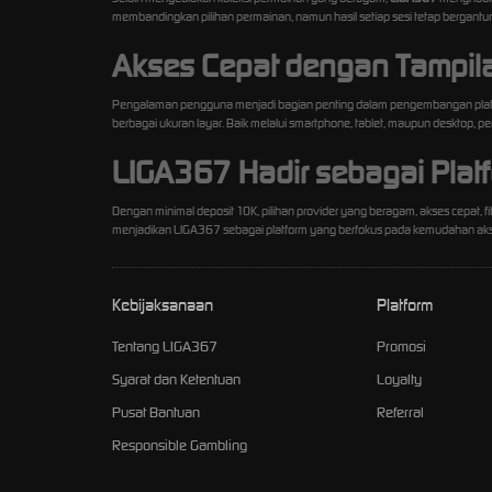
membandingkan pilihan permainan, namun hasil setiap sesi tetap bergan
Akses Cepat dengan Tampil
Pengalaman pengguna menjadi bagian penting dalam pengembangan pla
berbagai ukuran layar. Baik melalui smartphone, tablet, maupun desktop, p
LIGA367 Hadir sebagai Platf
Dengan minimal deposit 10K, pilihan provider yang beragam, akses cepat, fi
menjadikan LIGA367 sebagai platform yang berfokus pada kemudahan akses
Kebijaksanaan
Platform
Tentang LIGA367
Promosi
Syarat dan Ketentuan
Loyalty
Pusat Bantuan
Referral
Responsible Gambling