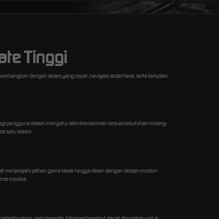
ate Tinggi
dikembangkan dengan akses yang cepat, navigasi sederhana, serta tampilan
 bagi pengguna dalam mengatur aktivitas bermain sesuai kebutuhan masing-
a satu sistem.
 menjelajahi pilihan game klasik hingga rilisan dengan desain modern
ensi mereka.
jelajahi game yang tersedia. Informasi tersebut dapat digunakan untuk