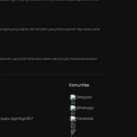
avigasi yang ringkas, dan tampilan yang tetap nyaman digunakan pada
rmain yang lebih terstruktur dalam satu tempat. Kombinasi tersebut
Komunitas
Telegram
Whatsapp
groups/agenliga367
Facebook