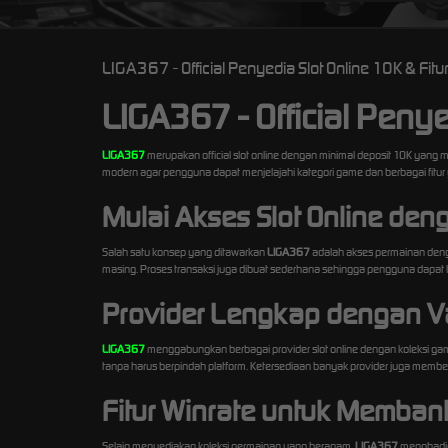
LIGA367 - Official Penyedia Slot Online 10K & Fitu
LIGA367 - Official Penye
LIGA367
merupakan official slot online dengan minimal deposit 10K yang 
modern agar pengguna dapat menjelajahi kategori game dan berbagai fitur 
Mulai Akses Slot Online den
Salah satu konsep yang ditawarkan
LIGA367
adalah akses permainan denga
masing. Proses transaksi juga dibuat sederhana sehingga pengguna dapat
Provider Lengkap dengan V
LIGA367
menggabungkan berbagai provider slot online dengan koleksi game
tanpa harus berpindah platform. Ketersediaan banyak provider juga membe
Fitur Winrate untuk Membant
Selain menyediakan koleksi permainan yang beragam,
LIGA367
menghadirk