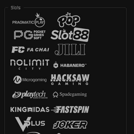
Slots