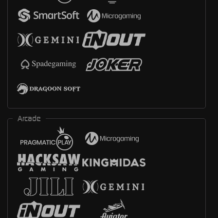
Arcade