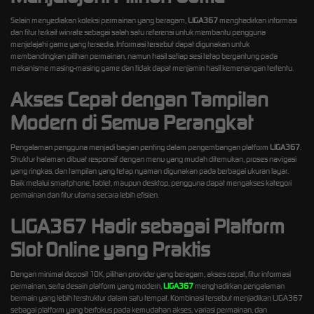
Selain menyediakan koleksi permainan yang beragam,
LIGA367
menghadirkan informasi
dan fitur terkait winrate sebagai salah satu referensi untuk membantu pengguna
menjelajahi game yang tersedia. Informasi tersebut dapat digunakan untuk
membandingkan pilihan permainan, namun hasil setiap sesi tetap bergantung pada
mekanisme masing-masing game dan tidak dapat menjamin hasil kemenangan tertentu.
Akses Cepat dengan Tampilan
Modern di Semua Perangkat
Pengalaman pengguna menjadi bagian penting dalam pengembangan platform
LIGA367
.
Struktur halaman dibuat responsif dengan menu yang mudah ditemukan, proses navigasi
yang ringkas, dan tampilan yang tetap nyaman digunakan pada berbagai ukuran layar.
Baik melalui smartphone, tablet, maupun desktop, pengguna dapat mengakses kategori
permainan dan fitur utama secara lebih efisien.
LIGA367 Hadir sebagai Platform
Slot Online yang Praktis
Dengan minimal deposit 10K, pilihan provider yang beragam, akses cepat, fitur informasi
permainan, serta desain platform yang modern,
LIGA367
menghadirkan pengalaman
bermain yang lebih terstruktur dalam satu tempat. Kombinasi tersebut menjadikan LIGA367
sebagai platform yang berfokus pada kemudahan akses, variasi permainan, dan