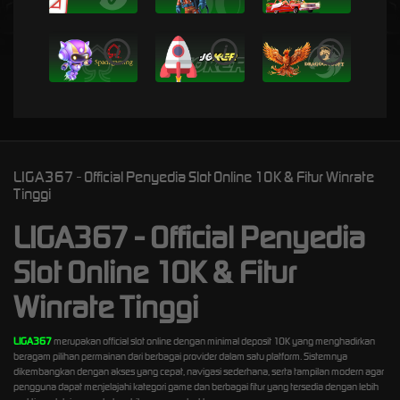
i
i
i
LIGA367 - Official Penyedia Slot Online 10K & Fitur Winrate
Tinggi
LIGA367 - Official Penyedia
Slot Online 10K & Fitur
Winrate Tinggi
LIGA367
merupakan official slot online dengan minimal deposit 10K yang menghadirkan
beragam pilihan permainan dari berbagai provider dalam satu platform. Sistemnya
dikembangkan dengan akses yang cepat, navigasi sederhana, serta tampilan modern agar
pengguna dapat menjelajahi kategori game dan berbagai fitur yang tersedia dengan lebih