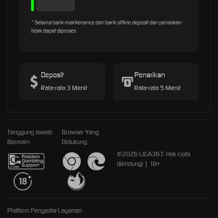
* Selama bank maintenance dan bank offline deposit dan penarikan
tidak dapat diproses
Deposit
Penarikan
Rata-rata 3 Menit
Rata-rata 5 Menit
Tanggung Jawab
Browser Yang
Bermain
Didukung
©2026 LIGA367. Hak cipta
dilindungi | 18+
Platform Penyedia Layanan