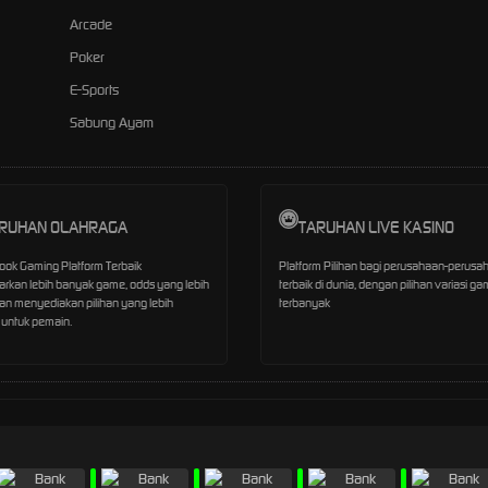
Arcade
Poker
E-Sports
Sabung Ayam
RUHAN OLAHRAGA
TARUHAN LIVE KASINO
ook Gaming Platform Terbaik
Platform Pilihan bagi perusahaan-perusa
kan lebih banyak game, odds yang lebih
terbaik di dunia, dengan pilihan variasi g
 dan menyediakan pilihan yang lebih
terbanyak
untuk pemain.