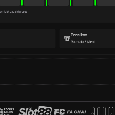
an tidak dapat diproses
Penarikan
Rata-rata 5 Menit