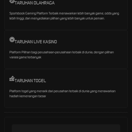
TARUHAN OLAHRAGA
Sportsbook Gaming Platform Terbaik menawarkan lebih banyak game, odds yang
lebih tinggi, dan menyediakan pilihan yang lebih banyak untuk pemain.
TARUHAN LIVE KASINO
Platform Pilihan bagi perusahaan-perusahaan terbaik di dunia, dengan pilihan
variasi game terbanyak
TARUHAN TOGEL
Platform togel yang menarik dari perusahan terbaik di dunia yang menawarkan
hadiah kemenangan besar