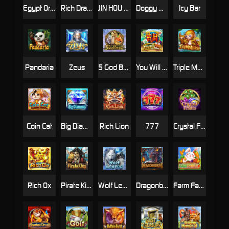
Egypt Oracle
Rich Dragon
JIN HOU YE
Doggy Wealth
Icy Bar
Pandaria
Zeus
5 God Beast
You Will Win
Triple Monkey
Coin Cat
Big Diamond
Rich Lion
777
Crystal Fruits
Rich Ox
Pirate King
Wolf Legend
Dragonburst
Farm Family