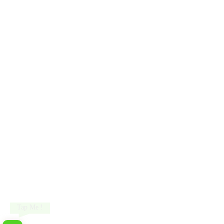
Tap Me !