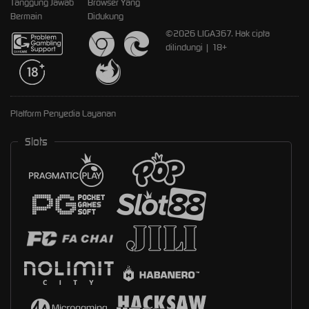
Tanggung Jawab
Browser Yang
Bermain
Didukung
©2026 LIGA367. Hak cipta
dilindungi | 18+
Platform Penyedia Layanan
Slots