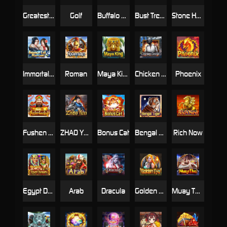
Greatest Circus
Golf
Buffalo Burst
Bust Treasury
Stone Hominid
Immortal Heroes
Roman
Maya King
Chicken Dinner
Phoenix
Fushen Coming
ZHAO YUN
Bonus Cat
Bengal Tiger
Rich Now
Egypt Dynasty
Arab
Dracula
Golden Eye
Muay Thai