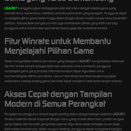
LIGA367
menggabungkan berbagai provider slot online dengan koleksi game yang
memiliki tema, mekanisme, volatilitas, serta fitur permainan yang beragam. Pengguna dapat
menjelajahi pilihan game klasik hingga rilisan dengan desain modern tanpa harus berpindah
platform. Ketersediaan banyak provider juga memberikan pilihan yang lebih luas bagi
pengguna untuk menemukan permainan sesuai gaya dan preferensi mereka.
Fitur Winrate untuk Membantu
Menjelajahi Pilihan Game
Selain menyediakan koleksi permainan yang beragam,
LIGA367
menghadirkan informasi
dan fitur terkait winrate sebagai salah satu referensi untuk membantu pengguna
menjelajahi game yang tersedia. Informasi tersebut dapat digunakan untuk
membandingkan pilihan permainan, namun hasil setiap sesi tetap bergantung pada
mekanisme masing-masing game dan tidak dapat menjamin hasil kemenangan tertentu.
Akses Cepat dengan Tampilan
Modern di Semua Perangkat
Pengalaman pengguna menjadi bagian penting dalam pengembangan platform
LIGA367
.
Struktur halaman dibuat responsif dengan menu yang mudah ditemukan, proses navigasi
yang ringkas, dan tampilan yang tetap nyaman digunakan pada berbagai ukuran layar.
Baik melalui smartphone, tablet, maupun desktop, pengguna dapat mengakses kategori