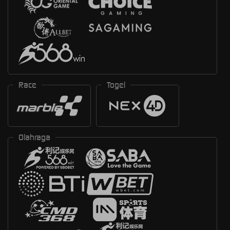
Race
Togel
Olahraga