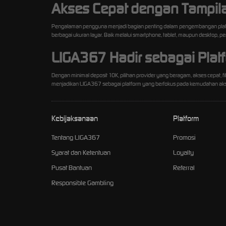
Akses Cepat dengan Tampil
Pengalaman pengguna menjadi bagian penting dalam pengembangan pla
berbagai ukuran layar. Baik melalui smartphone, tablet, maupun desktop, p
LIGA367 Hadir sebagai Platf
Dengan minimal deposit 10K, pilihan provider yang beragam, akses cepat, fi
menjadikan LIGA367 sebagai platform yang berfokus pada kemudahan akses
Kebijaksanaan
Platform
Tentang LIGA367
Promosi
Syarat dan Ketentuan
Loyalty
Pusat Bantuan
Referral
Responsible Gambling