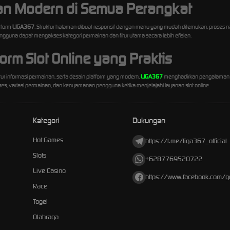
an Modern di Semua Perangkat
tform
LIGA367
. Struktur halaman dibuat responsif dengan menu yang mudah ditemukan, proses n
engguna dapat mengakses kategori permainan dan fitur utama secara lebih efisien.
orm Slot Online yang Praktis
tur informasi permainan, serta desain platform yang modern,
LIGA367
menghadirkan pengalaman be
, variasi permainan, dan kenyamanan pengguna ketika menjelajahi layanan slot online.
Kategori
Dukungan
Hot Games
https://t.me/liga367_official
Slots
+6287769520722
Live Casino
https://www.facebook.com/
Race
Togel
Olahraga