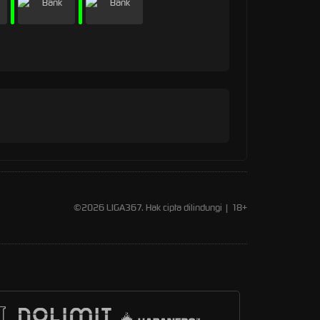
©2026 LIGA367. Hak cipta dilindungi | 18+