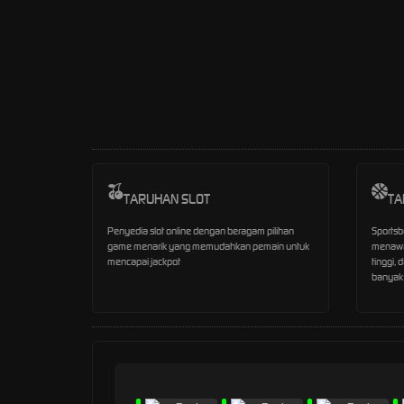
TARUHAN SLOT
TA
Penyedia slot online dengan beragam pilihan
Sportsb
game menarik yang memudahkan pemain untuk
menawar
mencapai jackpot
tinggi,
banyak 