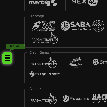
Olahraga
Tap Me !
Crash Game
Arcade