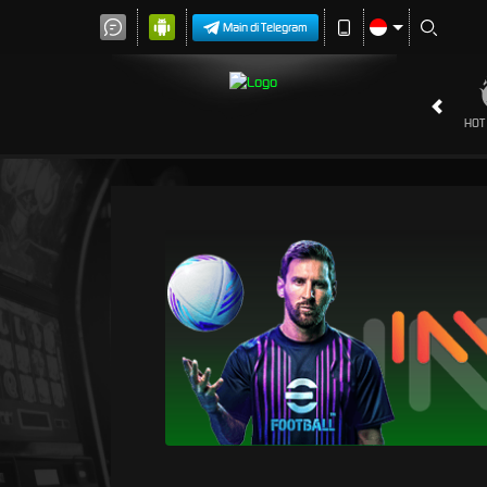
Main di Telegram
HOT