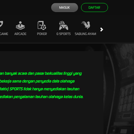
MASUK
DAFTAR
 GAME
ARCADE
POKER
E-SPORTS
SABUNG AYAM
PROMOSI
banyak acara dan pasar berkualitas tinggi yang
 bekerja sama dengan penyedia data olahraga
Matrix) SPORTS tidak hanya menyediakan taruhan
nyediakan pengalaman taruhan olahraga kelas dunia.