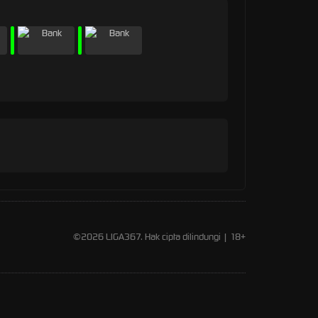
©2026 LIGA367. Hak cipta dilindungi | 18+