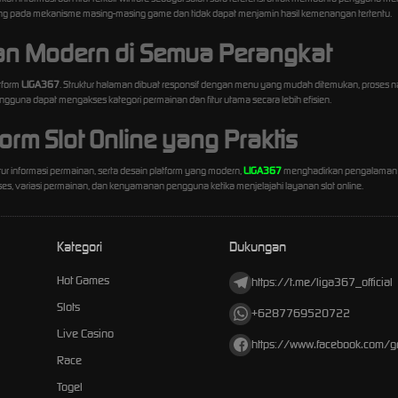
tung pada mekanisme masing-masing game dan tidak dapat menjamin hasil kemenangan tertentu.
an Modern di Semua Perangkat
tform
LIGA367
. Struktur halaman dibuat responsif dengan menu yang mudah ditemukan, proses n
engguna dapat mengakses kategori permainan dan fitur utama secara lebih efisien.
orm Slot Online yang Praktis
tur informasi permainan, serta desain platform yang modern,
LIGA367
menghadirkan pengalaman be
, variasi permainan, dan kenyamanan pengguna ketika menjelajahi layanan slot online.
Kategori
Dukungan
Hot Games
https://t.me/liga367_official
Slots
+6287769520722
Live Casino
https://www.facebook.com/
Race
Togel