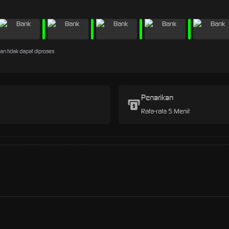
an tidak dapat diproses
Penarikan
Rata-rata 5 Menit