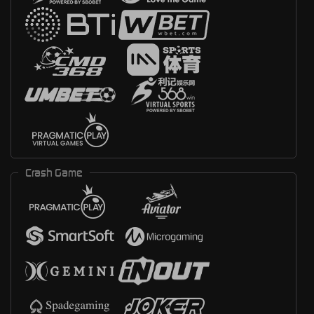
Crash Game