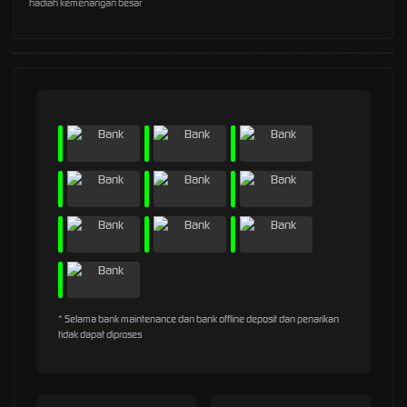
hadiah kemenangan besar
* Selama bank maintenance dan bank offline deposit dan penarikan
tidak dapat diproses