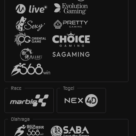
Race
Togel
Olahraga