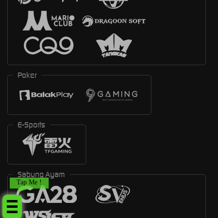
Poker
E-Sports
Sabung Ayam
Tap Me !