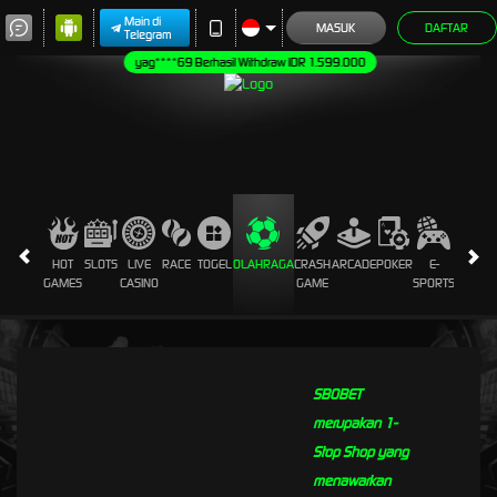
Main di
MASUK
DAFTAR
Telegram
yag****69 Berhasil Withdraw IDR 1.599.000
HOT
SLOTS
LIVE
RACE
TOGEL
OLAHRAGA
CRASH
ARCADE
POKER
E-
SABUN
GAMES
CASINO
GAME
SPORTS
AYAM
SBOBET
merupakan 1-
Stop Shop yang
menawarkan