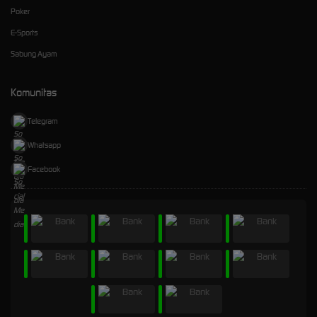
Poker
E-Sports
Sabung Ayam
Komunitas
Telegram
Whatsapp
Facebook