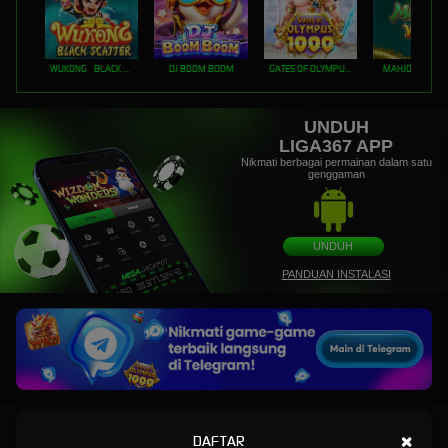
WUKONG - BLACK SCATTER
DJ BOOM BOOM
GATES OF OLYMPUS 1000
MAHJONG WAYS
UNDUH
LIGA367 APP
Nikmati berbagai permainan dalam satu
genggaman
UNDUH
PANDUAN INSTALASI
LIGA367 - Official Penyedia Slot Online 10K & Fitur Winrate
×
DAFTAR