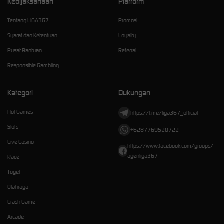
Kebijaksanaan
Platform
Tentang LIGA367
Promosi
Syarat dan Ketentuan
Loyalty
Pusat Bantuan
Referral
Responsible Gambling
Kategori
Dukungan
Hot Games
https://t.me/liga367_official
Slots
+6287769520722
Live Casino
https://www.facebook.com/groups/
agenliga367
Race
Togel
Olahraga
Crash Game
Arcade