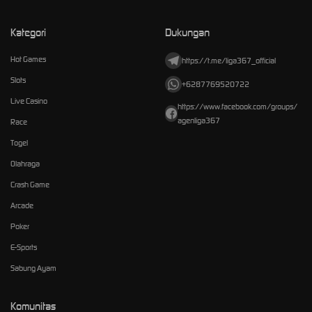
Kategori
Dukungan
Hot Games
https://t.me/liga367_official
Slots
+6287769520722
Live Casino
https://www.facebook.com/groups/
agenliga367
Race
Togel
Olahraga
Crash Game
Arcade
Poker
E-Sports
Sabung Ayam
Komunitas