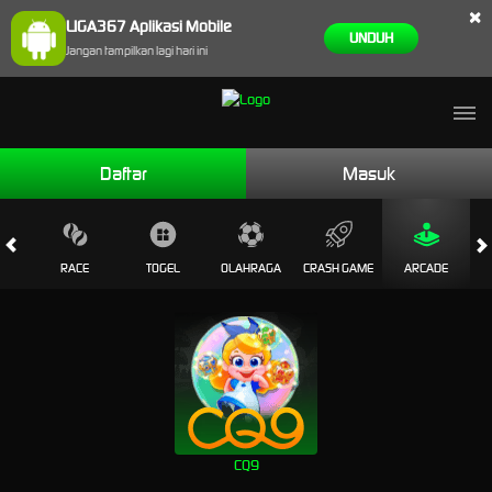
×
LIGA367 Aplikasi Mobile
UNDUH
Jangan tampilkan lagi hari ini
Daftar
Masuk
SINO
RACE
TOGEL
OLAHRAGA
CRASH GAME
ARCADE
CQ9