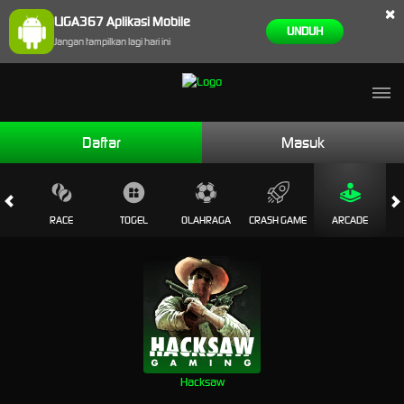
×
LIGA367 Aplikasi Mobile
UNDUH
Jangan tampilkan lagi hari ini
Daftar
Masuk
SINO
RACE
TOGEL
OLAHRAGA
CRASH GAME
ARCADE
Hacksaw