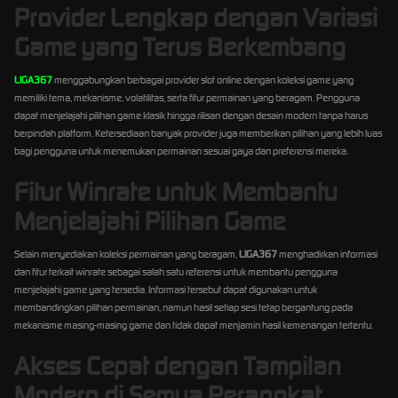
Provider Lengkap dengan Variasi
Game yang Terus Berkembang
LIGA367
menggabungkan berbagai provider slot online dengan koleksi game yang
memiliki tema, mekanisme, volatilitas, serta fitur permainan yang beragam. Pengguna
dapat menjelajahi pilihan game klasik hingga rilisan dengan desain modern tanpa harus
berpindah platform. Ketersediaan banyak provider juga memberikan pilihan yang lebih luas
bagi pengguna untuk menemukan permainan sesuai gaya dan preferensi mereka.
Fitur Winrate untuk Membantu
Menjelajahi Pilihan Game
Selain menyediakan koleksi permainan yang beragam,
LIGA367
menghadirkan informasi
dan fitur terkait winrate sebagai salah satu referensi untuk membantu pengguna
menjelajahi game yang tersedia. Informasi tersebut dapat digunakan untuk
membandingkan pilihan permainan, namun hasil setiap sesi tetap bergantung pada
mekanisme masing-masing game dan tidak dapat menjamin hasil kemenangan tertentu.
Akses Cepat dengan Tampilan
Modern di Semua Perangkat