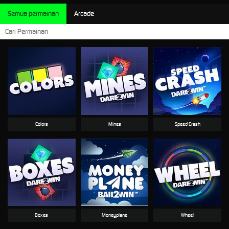
Semua permainan
Arcade
Colors
Mines
Speed Crash
Boxes
Moneyplane
Wheel