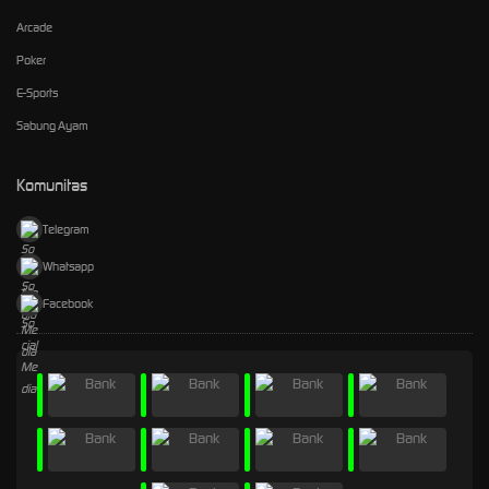
Arcade
Poker
E-Sports
Sabung Ayam
Komunitas
Telegram
Whatsapp
Facebook