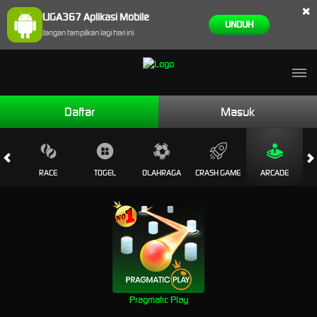
×
LIGA367 Aplikasi Mobile
UNDUH
Jangan tampilkan lagi hari ini
Daftar
Masuk
SINO
RACE
TOGEL
OLAHRAGA
CRASH GAME
ARCADE
Pragmatic Play