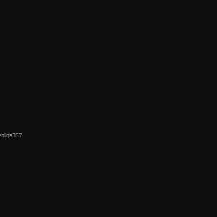
enliga367