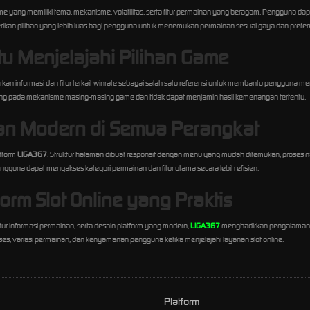
 yang memiliki tema, mekanisme, volatilitas, serta fitur permainan yang beragam. Pengguna dapa
rikan pilihan yang lebih luas bagi pengguna untuk menemukan permainan sesuai gaya dan prefer
u Menjelajahi Pilihan Game
an informasi dan fitur terkait winrate sebagai salah satu referensi untuk membantu pengguna men
tung pada mekanisme masing-masing game dan tidak dapat menjamin hasil kemenangan tertentu.
an Modern di Semua Perangkat
tform
LIGA367
. Struktur halaman dibuat responsif dengan menu yang mudah ditemukan, proses 
engguna dapat mengakses kategori permainan dan fitur utama secara lebih efisien.
orm Slot Online yang Praktis
tur informasi permainan, serta desain platform yang modern,
LIGA367
menghadirkan pengalaman be
, variasi permainan, dan kenyamanan pengguna ketika menjelajahi layanan slot online.
Platform