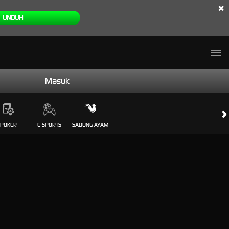
×
UNDUH
Masuk
POKER
E-SPORTS
SABUNG AYAM