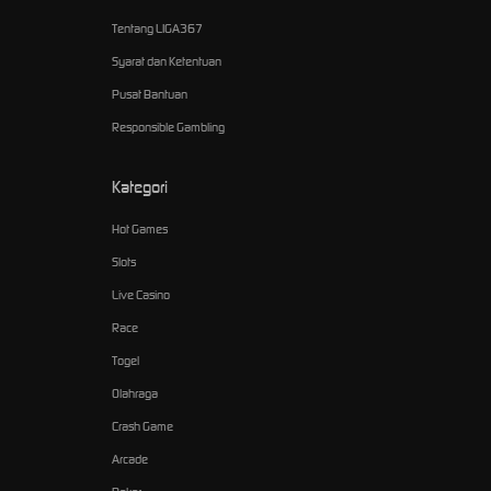
Tentang LIGA367
Syarat dan Ketentuan
Pusat Bantuan
Responsible Gambling
Kategori
Hot Games
Slots
Live Casino
Race
Togel
Olahraga
Crash Game
Arcade