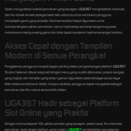
Selain menyediakan koleksi permainan yang beragam,
LIGA367
menghadirkan informasi
dan fitur terkait winrate sebagai salah satu referensi untuk membantu pengguna
menjelajahi game yang tersedia. Informasi tersebut dapat digunakan untuk
membandingkan pilihan permainan, namun hasil setiap sesi tetap bergantung pada
mekanisme masing-masing game dan tidak dapat menjamin hasil kemenangan tertentu.
Akses Cepat dengan Tampilan
Modern di Semua Perangkat
Pengalaman pengguna menjadi bagian penting dalam pengembangan platform
LIGA367
.
Struktur halaman dibuat responsif dengan menu yang mudah ditemukan, proses navigasi
yang ringkas, dan tampilan yang tetap nyaman digunakan pada berbagai ukuran layar.
Baik melalui smartphone, tablet, maupun desktop, pengguna dapat mengakses kategori
permainan dan fitur utama secara lebih efisien.
LIGA367 Hadir sebagai Platform
Slot Online yang Praktis
Dengan minimal deposit 10K, pilihan provider yang beragam, akses cepat, fitur informasi
permainan, serta desain platform yang modern,
LIGA367
menghadirkan pengalaman