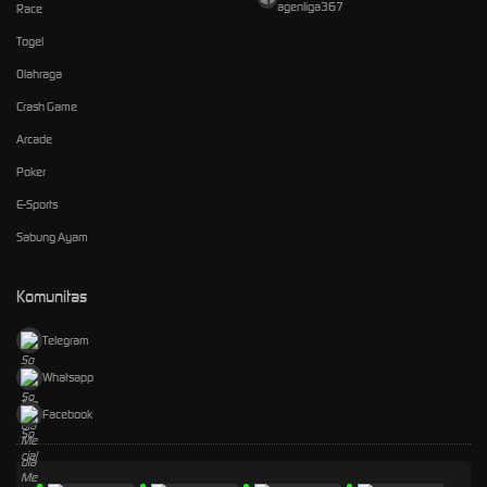
agenliga367
Race
Togel
Olahraga
Crash Game
Arcade
Poker
E-Sports
Sabung Ayam
Komunitas
Telegram
Whatsapp
Facebook