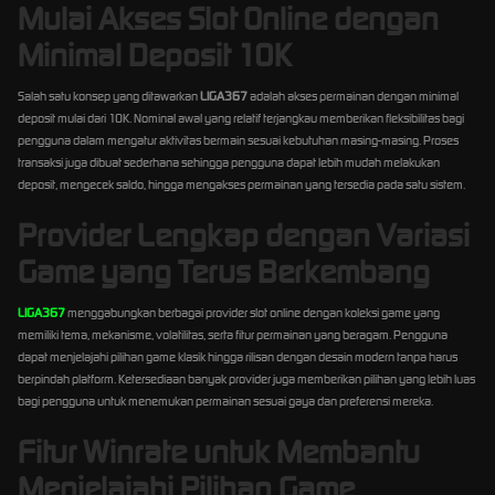
Mulai Akses Slot Online dengan
Minimal Deposit 10K
Salah satu konsep yang ditawarkan
LIGA367
adalah akses permainan dengan minimal
deposit mulai dari 10K. Nominal awal yang relatif terjangkau memberikan fleksibilitas bagi
pengguna dalam mengatur aktivitas bermain sesuai kebutuhan masing-masing. Proses
transaksi juga dibuat sederhana sehingga pengguna dapat lebih mudah melakukan
deposit, mengecek saldo, hingga mengakses permainan yang tersedia pada satu sistem.
Provider Lengkap dengan Variasi
Game yang Terus Berkembang
LIGA367
menggabungkan berbagai provider slot online dengan koleksi game yang
memiliki tema, mekanisme, volatilitas, serta fitur permainan yang beragam. Pengguna
dapat menjelajahi pilihan game klasik hingga rilisan dengan desain modern tanpa harus
berpindah platform. Ketersediaan banyak provider juga memberikan pilihan yang lebih luas
bagi pengguna untuk menemukan permainan sesuai gaya dan preferensi mereka.
Fitur Winrate untuk Membantu
Menjelajahi Pilihan Game