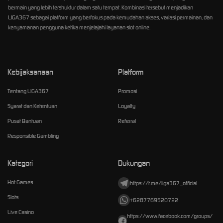
bermain yang lebih terstruktur dalam satu tempat. Kombinasi tersebut menjadikan
LIGA367 sebagai platform yang berfokus pada kemudahan akses, variasi permainan, dan
kenyamanan pengguna ketika menjelajahi layanan slot online.
Kebijaksanaan
Platform
Tentang LIGA367
Promosi
Syarat dan Ketentuan
Loyalty
Pusat Bantuan
Referral
Responsible Gambling
Kategori
Dukungan
Hot Games
https://t.me/liga367_official
Slots
+6287769520722
Live Casino
https://www.facebook.com/groups/