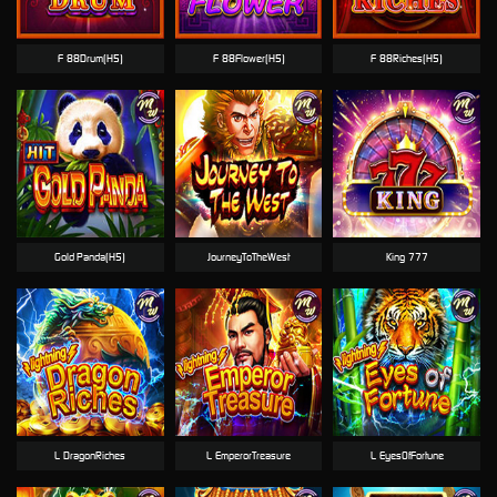
F-88Drum(H5)
F-88Flower(H5)
F-88Riches(H5)
Gold Panda(H5)
JourneyToTheWest
King-777
L-DragonRiches
L-EmperorTreasure
L-EyesOfFortune