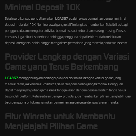
Minimal Deposit 10K
Salah satu konsep yang ditawarkan
LIGA367
adalah akses permainan dengan minimal
deposit mulai dari 10K. Nominal awal yang relatif terjangkau memberikan fleksibilitas bagi
pengguna dalam mengatur aktivitas bermain sesuai kebutuhan masing-masing. Proses
transaksi juga dibuat sederhana sehingga pengguna dapat lebih mudah melakukan
deposit, mengecek saldo, hingga mengakses permainan yang tersedia pada satu sistem.
Provider Lengkap dengan Variasi
Game yang Terus Berkembang
LIGA367
menggabungkan berbagai provider slot online dengan koleksi game yang
memiliki tema, mekanisme, volatilitas, serta fitur permainan yang beragam. Pengguna
dapat menjelajahi pilihan game klasik hingga rilisan dengan desain modern tanpa harus
berpindah platform. Ketersediaan banyak provider juga memberikan pilihan yang lebih luas
bagi pengguna untuk menemukan permainan sesuai gaya dan preferensi mereka.
Fitur Winrate untuk Membantu
Menjelajahi Pilihan Game