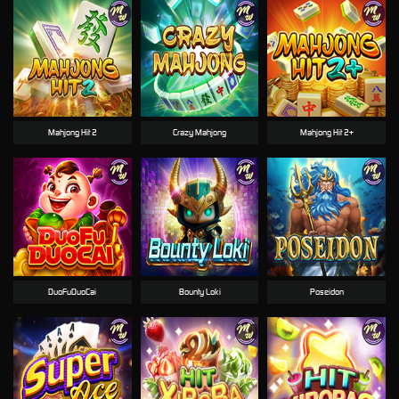
Mahjong Hit 2
Crazy Mahjong
Mahjong Hit 2+
DuoFuDuoCai
Bounty Loki
Poseidon