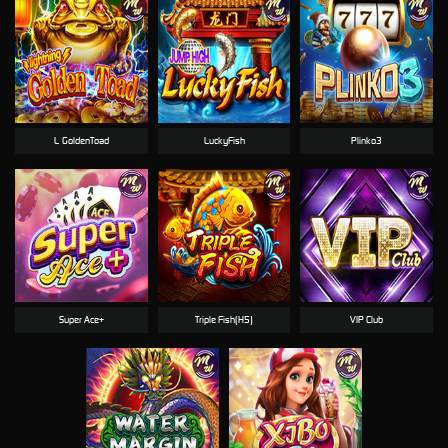
L-GoldenToad
LuckyFish
Plinko3
Super Ace+
Triple Fish(H5)
VIP Club