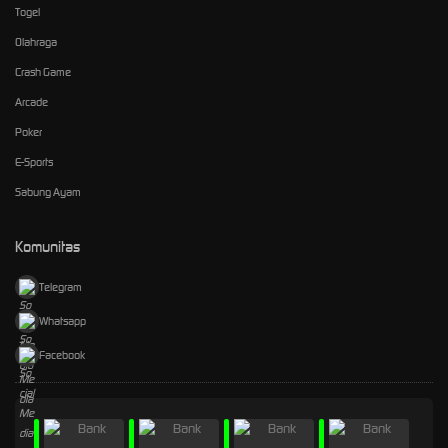
Togel
Olahraga
Crash Game
Arcade
Poker
E-Sports
Sabung Ayam
Komunitas
Telegram
Whatsapp
Facebook