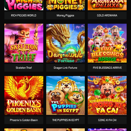
RICH PIGGIES WORLD
Money Piggies
GOLD AROWANA
Skeleton Thief
Dragon Link Fortune
FIVE BLESSINGS ARRIVE
Phoenix's Golden Basin
THE PUPPIES IN EGYPT
GONG XI FA CAI