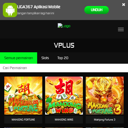
×
LIGA367 Aplikasi Mobile
UNDUH
Jangan tampilkan lagi hari ini
VPLUS
Semua permainan
Slots
Top 20
MAHJONG FORTUNE
MAHJONG WINS
Mahjong Fortune 3