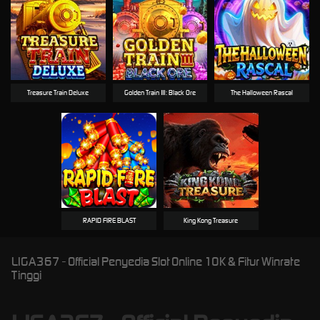
Treasure Train Deluxe
Golden Train Ⅲ: Black Ore
The Halloween Rascal
RAPID FIRE BLAST
King Kong Treasure
LIGA367 - Official Penyedia Slot Online 10K & Fitur Winrate
Tinggi