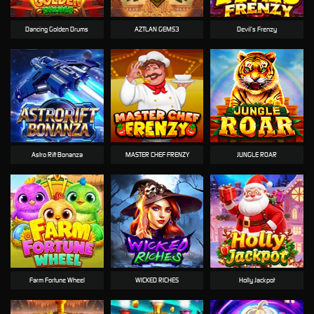
Dancing Golden Drums
AZTLAN GEMS3
Devil’s Frenzy
Astro Rift Bonanza
MASTER CHEF FRENZY
JUNGLE ROAR
Farm Fortune Wheel
WICKED RICHES
Holly Jackpot