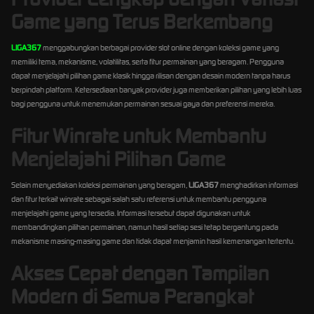
Game yang Terus Berkembang
LIGA367
menggabungkan berbagai provider slot online dengan koleksi game yang
memiliki tema, mekanisme, volatilitas, serta fitur permainan yang beragam. Pengguna
dapat menjelajahi pilihan game klasik hingga rilisan dengan desain modern tanpa harus
berpindah platform. Ketersediaan banyak provider juga memberikan pilihan yang lebih luas
bagi pengguna untuk menemukan permainan sesuai gaya dan preferensi mereka.
Fitur Winrate untuk Membantu
Menjelajahi Pilihan Game
Selain menyediakan koleksi permainan yang beragam,
LIGA367
menghadirkan informasi
dan fitur terkait winrate sebagai salah satu referensi untuk membantu pengguna
menjelajahi game yang tersedia. Informasi tersebut dapat digunakan untuk
membandingkan pilihan permainan, namun hasil setiap sesi tetap bergantung pada
mekanisme masing-masing game dan tidak dapat menjamin hasil kemenangan tertentu.
Akses Cepat dengan Tampilan
Modern di Semua Perangkat