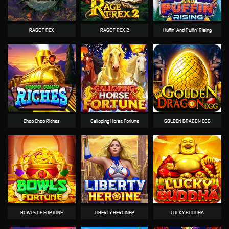
RAGE T-REX
RAGE T-REX 2
Huffin’ And Puffin’ Rising
Choo Choo Riches
Galloping Horse Fortune
GOLDEN DRAGON EGG
BOWLS OF FORTUNE
LIBERTY HEROINER
LUCKY BUDDHA