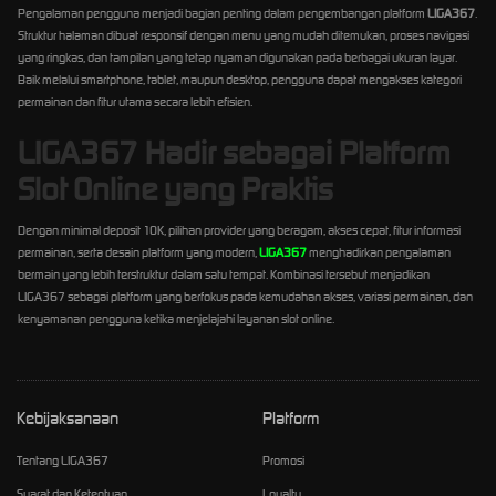
Pengalaman pengguna menjadi bagian penting dalam pengembangan platform
LIGA367
.
Struktur halaman dibuat responsif dengan menu yang mudah ditemukan, proses navigasi
yang ringkas, dan tampilan yang tetap nyaman digunakan pada berbagai ukuran layar.
Baik melalui smartphone, tablet, maupun desktop, pengguna dapat mengakses kategori
permainan dan fitur utama secara lebih efisien.
LIGA367 Hadir sebagai Platform
Slot Online yang Praktis
Dengan minimal deposit 10K, pilihan provider yang beragam, akses cepat, fitur informasi
permainan, serta desain platform yang modern,
LIGA367
menghadirkan pengalaman
bermain yang lebih terstruktur dalam satu tempat. Kombinasi tersebut menjadikan
LIGA367 sebagai platform yang berfokus pada kemudahan akses, variasi permainan, dan
kenyamanan pengguna ketika menjelajahi layanan slot online.
Kebijaksanaan
Platform
Tentang LIGA367
Promosi
Syarat dan Ketentuan
Loyalty