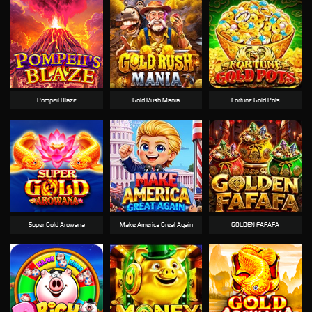
Pompeil Blaze
Gold Rush Mania
Fortune Gold Pots
Super Gold Arowana
Make America Great Again
GOLDEN FAFAFA