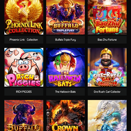
Phoenix Link - Collection
Buffalo Triple Fury
Bao Zhu Fortune
RICH PIGGIES
The Hallowin Bats
Ore Rush: Cart Collector