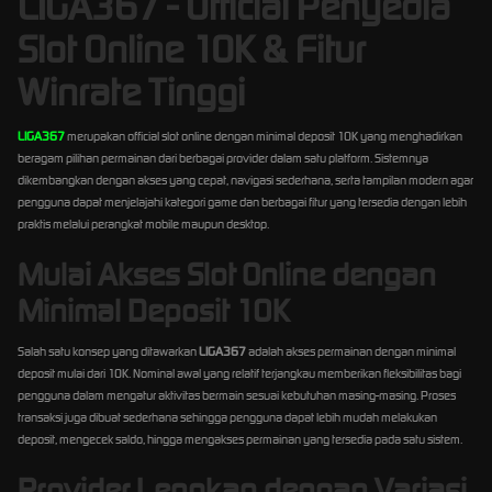
LIGA367 - Official Penyedia
Slot Online 10K & Fitur
Winrate Tinggi
LIGA367
merupakan official slot online dengan minimal deposit 10K yang menghadirkan
beragam pilihan permainan dari berbagai provider dalam satu platform. Sistemnya
dikembangkan dengan akses yang cepat, navigasi sederhana, serta tampilan modern agar
pengguna dapat menjelajahi kategori game dan berbagai fitur yang tersedia dengan lebih
praktis melalui perangkat mobile maupun desktop.
Mulai Akses Slot Online dengan
Minimal Deposit 10K
Salah satu konsep yang ditawarkan
LIGA367
adalah akses permainan dengan minimal
deposit mulai dari 10K. Nominal awal yang relatif terjangkau memberikan fleksibilitas bagi
pengguna dalam mengatur aktivitas bermain sesuai kebutuhan masing-masing. Proses
transaksi juga dibuat sederhana sehingga pengguna dapat lebih mudah melakukan
deposit, mengecek saldo, hingga mengakses permainan yang tersedia pada satu sistem.
Provider Lengkap dengan Variasi