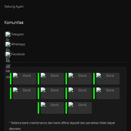
Sabung Ayam
Komunitas
Telegram
Whatsapp
Facebook
* Selama bank maintenance dan bank offline deposit dan penarikan tidak dapat
diproses