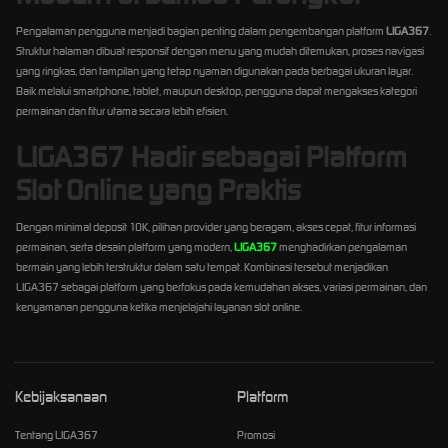
Pengalaman pengguna menjadi bagian penting dalam pengembangan platform
LIGA367
.
Struktur halaman dibuat responsif dengan menu yang mudah ditemukan, proses navigasi
yang ringkas, dan tampilan yang tetap nyaman digunakan pada berbagai ukuran layar.
Baik melalui smartphone, tablet, maupun desktop, pengguna dapat mengakses kategori
permainan dan fitur utama secara lebih efisien.
LIGA367 Hadir sebagai Platform
Slot Online yang Praktis
Dengan minimal deposit 10K, pilihan provider yang beragam, akses cepat, fitur informasi
permainan, serta desain platform yang modern,
LIGA367
menghadirkan pengalaman
bermain yang lebih terstruktur dalam satu tempat. Kombinasi tersebut menjadikan
LIGA367 sebagai platform yang berfokus pada kemudahan akses, variasi permainan, dan
kenyamanan pengguna ketika menjelajahi layanan slot online.
Kebijaksanaan
Platform
Tentang LIGA367
Promosi