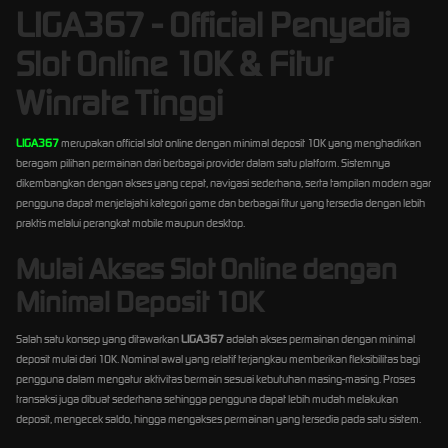
LIGA367 - Official Penyedia
Slot Online 10K & Fitur
Winrate Tinggi
LIGA367
merupakan official slot online dengan minimal deposit 10K yang menghadirkan
beragam pilihan permainan dari berbagai provider dalam satu platform. Sistemnya
dikembangkan dengan akses yang cepat, navigasi sederhana, serta tampilan modern agar
pengguna dapat menjelajahi kategori game dan berbagai fitur yang tersedia dengan lebih
praktis melalui perangkat mobile maupun desktop.
Mulai Akses Slot Online dengan
Minimal Deposit 10K
Salah satu konsep yang ditawarkan
LIGA367
adalah akses permainan dengan minimal
deposit mulai dari 10K. Nominal awal yang relatif terjangkau memberikan fleksibilitas bagi
pengguna dalam mengatur aktivitas bermain sesuai kebutuhan masing-masing. Proses
transaksi juga dibuat sederhana sehingga pengguna dapat lebih mudah melakukan
deposit, mengecek saldo, hingga mengakses permainan yang tersedia pada satu sistem.