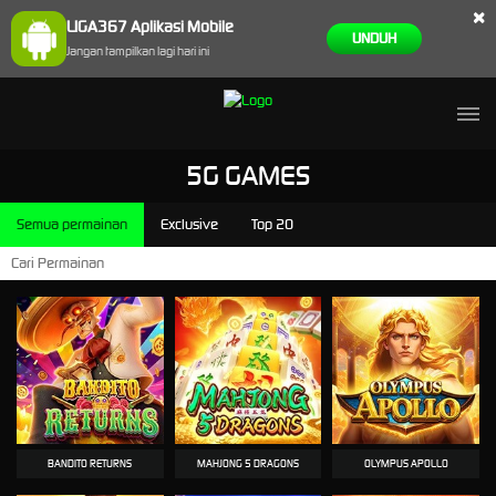
×
LIGA367 Aplikasi Mobile
UNDUH
Jangan tampilkan lagi hari ini
dav****19 Berhasil Withdraw IDR 835.000
5G GAMES
Semua permainan
Exclusive
Top 20
BANDITO RETURNS
MAHJONG 5 DRAGONS
OLYMPUS APOLLO