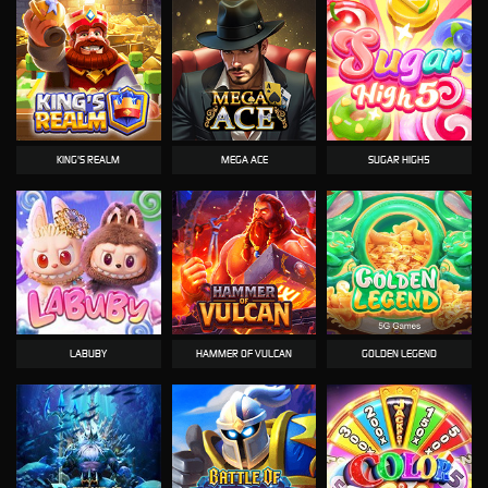
KING'S REALM
MEGA ACE
SUGAR HIGH5
LABUBY
HAMMER OF VULCAN
GOLDEN LEGEND