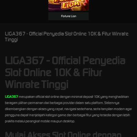
Fortune Lion
LIGA367 - Official Penyedia Slot Online 10K & Fitur Winrate
Tinggi
LIGA367 - Official Penyedia
Slot Online 10K & Fitur
Winrate Tinggi
LIGA367
merupakan official slot online dengan minimal deposit 10K yang menghadirkan
beragam pilihan permainan dari berbagai provider dalam satu platform. Sistemnya
dikembangkan dengan akses yang cepat, navigasi sederhana, serta tampilan modern agar
pengguna dapat menjelajahi kategori game dan berbagai fitur yang tersedia dengan lebih
praktis melalui perangkat mobile maupun desktop.
Mulai Akses Slot Online dengan