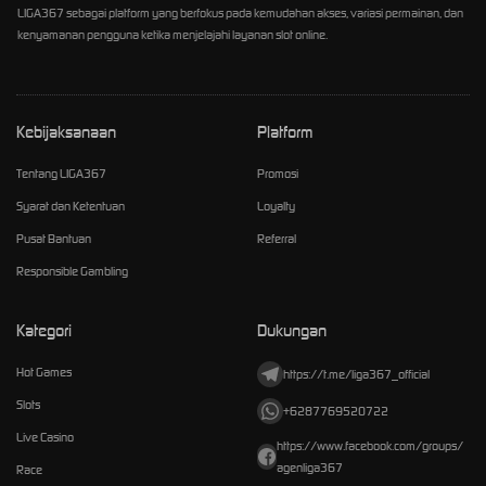
LIGA367 sebagai platform yang berfokus pada kemudahan akses, variasi permainan, dan
kenyamanan pengguna ketika menjelajahi layanan slot online.
Kebijaksanaan
Platform
Tentang LIGA367
Promosi
Syarat dan Ketentuan
Loyalty
Pusat Bantuan
Referral
Responsible Gambling
Kategori
Dukungan
Hot Games
https://t.me/liga367_official
Slots
+6287769520722
Live Casino
https://www.facebook.com/groups/
agenliga367
Race