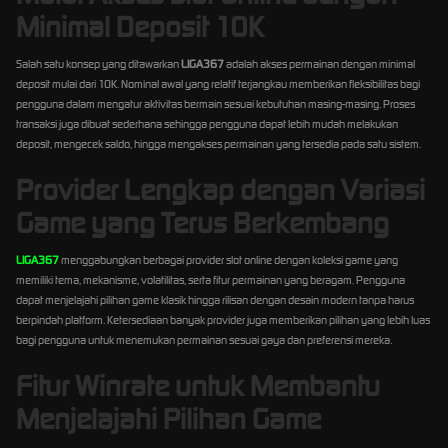
Minimal Deposit 10K
Salah satu konsep yang ditawarkan
LIGA367
adalah akses permainan dengan minimal
deposit mulai dari 10K. Nominal awal yang relatif terjangkau memberikan fleksibilitas bagi
pengguna dalam mengatur aktivitas bermain sesuai kebutuhan masing-masing. Proses
transaksi juga dibuat sederhana sehingga pengguna dapat lebih mudah melakukan
deposit, mengecek saldo, hingga mengakses permainan yang tersedia pada satu sistem.
Provider Lengkap dengan Variasi
Game yang Terus Berkembang
LIGA367
menggabungkan berbagai provider slot online dengan koleksi game yang
memiliki tema, mekanisme, volatilitas, serta fitur permainan yang beragam. Pengguna
dapat menjelajahi pilihan game klasik hingga rilisan dengan desain modern tanpa harus
berpindah platform. Ketersediaan banyak provider juga memberikan pilihan yang lebih luas
bagi pengguna untuk menemukan permainan sesuai gaya dan preferensi mereka.
Fitur Winrate untuk Membantu
Menjelajahi Pilihan Game