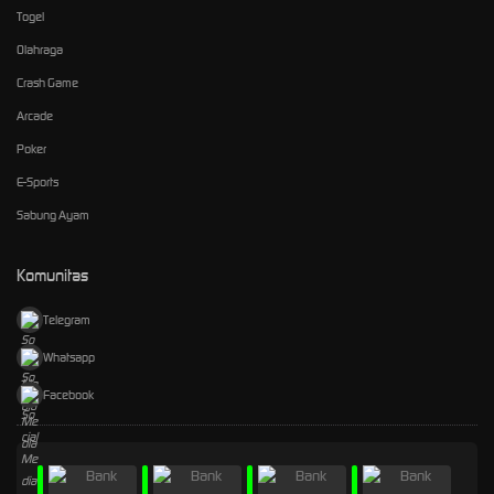
Togel
Olahraga
Crash Game
Arcade
Poker
E-Sports
Sabung Ayam
Komunitas
Telegram
Whatsapp
Facebook