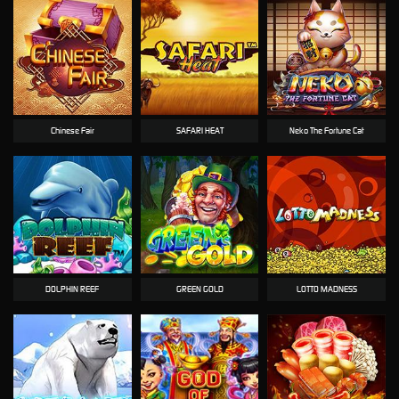
Chinese Fair
SAFARI HEAT
Neko The Fortune Cat
DOLPHIN REEF
GREEN GOLD
LOTTO MADNESS