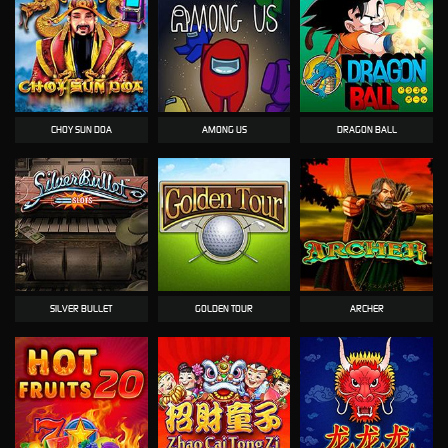
CHOY SUN DOA
AMONG US
DRAGON BALL
SILVER BULLET
GOLDEN TOUR
ARCHER