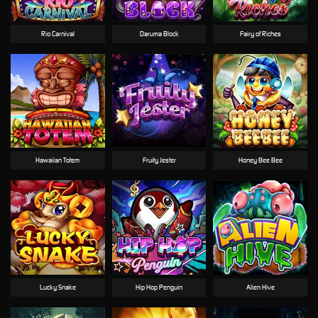
Rio Carnival
Daruma Block
Fairy of Riches
Hawaiian Totem
Fruity Jester
Honey Bee Bee
Lucky Snake
Hip Hop Penguin
Alien Hive