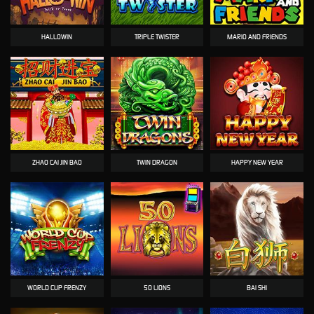
HALLOWIN
TRIPLE TWISTER
MARIO AND FRIENDS
ZHAO CAI JIN BAO
TWIN DRAGON
HAPPY NEW YEAR
WORLD CUP FRENZY
50 LIONS
BAI SHI