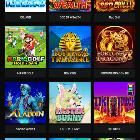
ICELAND
GOD OF WEALTH
Red Chilli
MARIO GOLF
BOY KING
FORTUNE DRAGON 88
Aladdin Wishes
EASTER BUNNY
TIKI TORCH