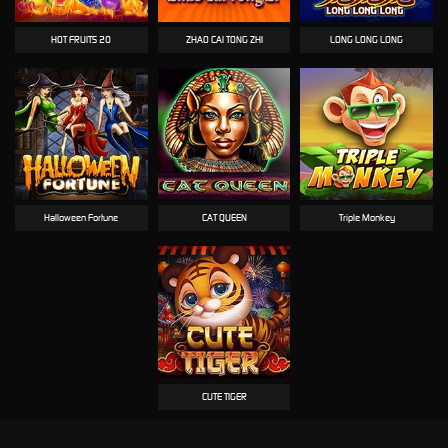
HOT FRUITS 20
ZHAO CAI TONG ZHI
LONG LONG LONG
Halloween Fortune
CAT QUEEN
Triple Monkey
CUTE TIGER