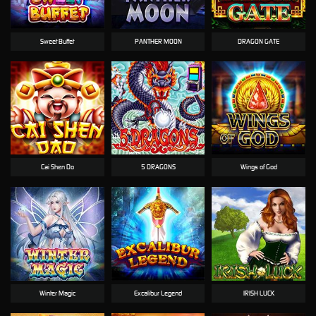
Sweet Buffet
PANTHER MOON
DRAGON GATE
Cai Shen Do
5 DRAGONS
Wings of God
Winter Magic
Excalibur Legend
IRISH LUCK