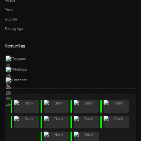
Arcade
Poker
E-Sports
Sabung Ayam
Komunitas
Telegram
Whatsapp
Facebook