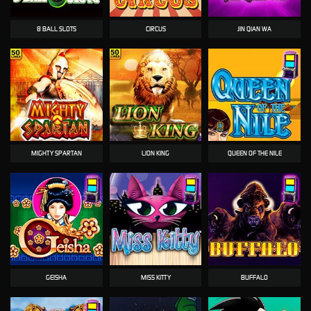
8 BALL SLOTS
CIRCUS
JIN QIAN WA
MIGHTY SPARTAN
LION KING
QUEEN OF THE NILE
GEISHA
MISS KITTY
BUFFALO