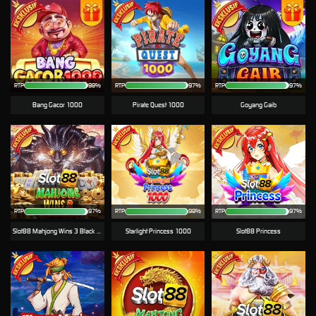
RTP
98%
RTP
97%
RTP
97%
Bang Gacor 1000
Pirate Quest 1000
Goyang Gaib
RTP
97%
RTP
98%
RTP
97%
Slot88 Mahjong Wins 3 Black Scatter
Starlight Princess 1000
Slot88 Princess