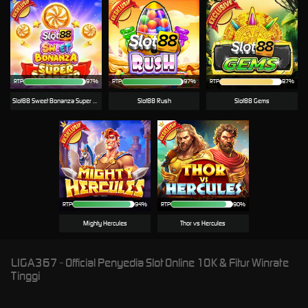
RTP
97%
RTP
97%
RTP
87%
Slot88 Sweet Bonanza Super Scatter
Slot88 Rush
Slot88 Gems
RTP
94%
RTP
90%
Mighty Hercules
Thor vs Hercules
LIGA367 - Official Penyedia Slot Online 10K & Fitur Winrate
Tinggi