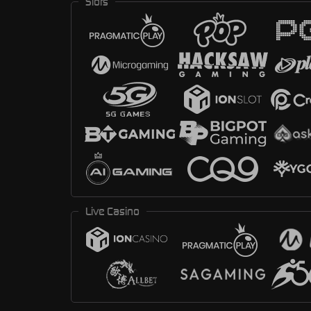
Slots
Live Casino