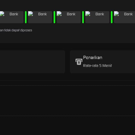
an tidak dapat diproses
Penarikan
Rata-rata 5 Menit