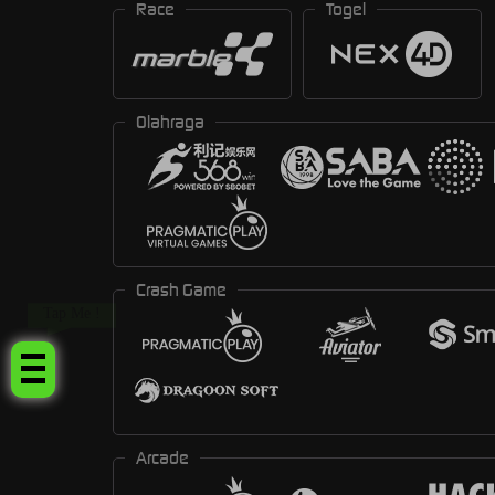
Race
Togel
Olahraga
Crash Game
Tap Me !
Arcade