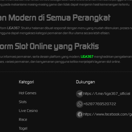
tung pada mekanisme masing-masing game dan tidak dapat menjamin hasil kemenangan tertentu.
an Modern di Semua Perangkat
tform
LIGA367
. Struktur halaman dibuat responsif dengan menu yang mudah ditemukan, proses n
engguna dapat mengakses kategori permainan dan fitur utama secara lebih efisien.
orm Slot Online yang Praktis
tur informasi permainan, serta desain platform yang modern,
LIGA367
menghadirkan pengalaman be
, variasi permainan, dan kenyamanan pengguna ketika menjelajahi layanan slot online.
Kategori
Dukungan
Hot Games
https://t.me/liga367_official
Slots
+6287769520722
Live Casino
https://www.facebook.com/
Race
Togel