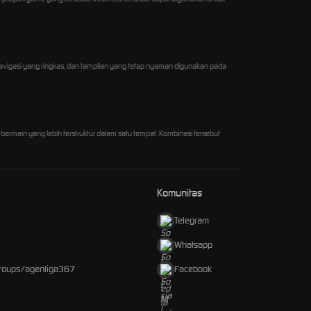
avigasi yang ringkas, dan tampilan yang tetap nyaman digunakan pada
rmain yang lebih terstruktur dalam satu tempat. Kombinasi tersebut
Komunitas
Telegram
Whatsapp
groups/agenliga367
Facebook