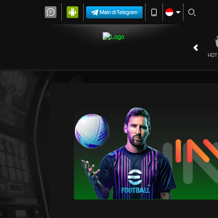
Main di Telegram
HOT